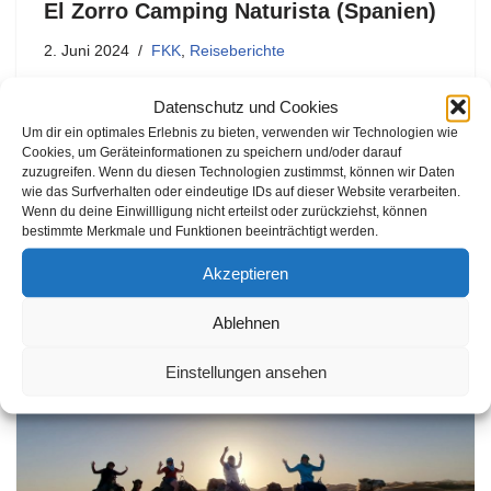
El Zorro Camping Naturista (Spanien)
2. Juni 2024
FKK
,
Reiseberichte
Der wunderschöne, 7ha große Platz El Zorro Camping
Datenschutz und Cookies
Naturista liegt an der Grenze zwischen den Regionen
Um dir ein optimales Erlebnis zu bieten, verwenden wir Technologien wie
Murcia und Andalusien in Spanien. Nur 19 Kilometer
Cookies, um Geräteinformationen zu speichern und/oder darauf
zuzugreifen. Wenn du diesen Technologien zustimmst, können wir Daten
vom Autobahndreieck in Puerto Lumbreras entfernt.
wie das Surfverhalten oder eindeutige IDs auf dieser Website verarbeiten.
Eingebettet in eine traumhafte Berglandschaft,…
Wenn du deine Einwillligung nicht erteilst oder zurückziehst, können
bestimmte Merkmale und Funktionen beeinträchtigt werden.
Akzeptieren
Ablehnen
Einstellungen ansehen