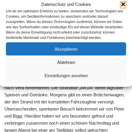
Datenschutz und Cookies
Um dir ein optimales Erlebnis zu bieten, verwenden wir Technologien wie
Cookies, um Geräteinformationen zu speichern und/oder darauf
zuzugreifen. Wenn du diesen Technologien zustimmst, können wir Daten
wie das Surfverhalten oder eindeutige IDs auf dieser Website verarbeiten.
Wenn du deine Einwillligung nicht erteilst oder zurückziehst, können
bestimmte Merkmale und Funktionen beeinträchtigt werden.
Akzeptieren
Wir bleiben insgesamt drei Nächte auf diesem Platz. Man steht,
Ablehnen
absolut entspannt direkt am Badestrand. Der Platz erstreckt
sich über die gesamte Küstenlänge zwischen den Ortschaften
Einstellungen ansehen
Vera und Villaricos. Man kann sehr schön mit dem Fahrrad
nach Vera hereinfahren. Die Strandbar „AKUA“ bietet tagsüber
Speisen und Getränke. Morgens gibt es einen Brötchenwagen,
der den Strand mit der kompletten Fahrzeuglinie versorgt.
Überraschenden, spontanen Besuch bekommen wir von Peter
und Biggi. Hierüber haben wir uns besonders gefreut und
verbringen zusammen noch einen schönen Nachmittag und
langen Abend bei einer am Stellplatz selbst gekochten