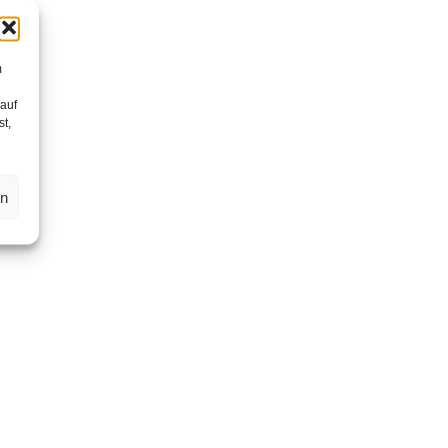
m
 auf
st,
en