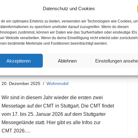
Bus-System alle Funktionen für die komplette
Datenschutz und Cookies
Steuerung des Wohnmobil-Aufbaus. Licht, Jalousien,
Elektrik, Klimaanlage, Alde-Heizung, Treppe, TV-Lift,
dir ein optimales Erlebnis zu bieten, verwenden wir Technologien wie Cookies, u
äteinformationen zu speichern und/oder darauf zuzugreifen. Wenn du diesen
Außenklappen…
hnologien zustimmst, können wir Daten wie das Surfverhalten oder eindeutige IDs
ser Website verarbeiten. Wenn du deine Einwillligung nicht erteilst oder zurückzieh
nen bestimmte Merkmale und Funktionen beeinträchtigt werden.
Akzeptieren
Ablehnen
Einstellungen anseh
#CMT2026 – Wir sind dabei!
20. Dezember 2025
Wohnmobil
Wir sind in diesem Jahr wieder die ersten zwei
Messetage auf der CMT in Stuttgart. Die CMT findet
vom 17. bis 25. Januar 2026 auf dem Stuttgarter
Messegelände statt. Hier gibt es alle Infos zur
CMT 2026.…