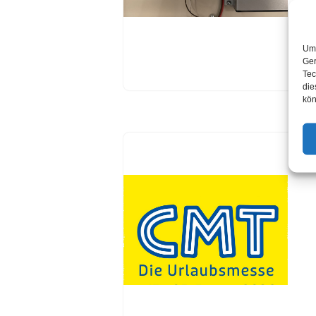
Um 
Ger
Tec
die
kön