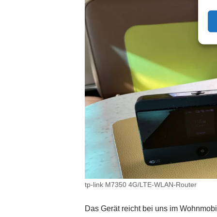
tp-link M7350 4G/LTE-WLAN-Router
Das Gerät reicht bei uns im Wohnmobil