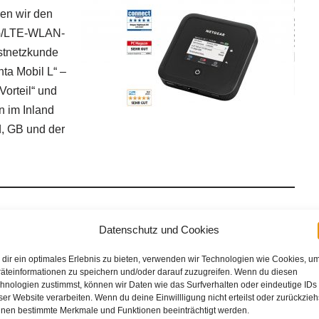
zen wir den
G/LTE-WLAN-
stnetzkunde
ta Mobil L“ –
orteil“ und
 im Inland
, GB und der
nsatz. Das ist ein mobiler 4G/LTE-WLAN-Router, der im
Datenschutz und Cookies
pstream bis zu 50 Mbit/s unterstützt. Gemäß der
e gleichzeitig an das vom Router aufgespannte WLAN
dir ein optimales Erlebnis zu bieten, verwenden wir Technologien wie Cookies, u
äteinformationen zu speichern und/oder darauf zuzugreifen. Wenn du diesen
hnologien zustimmst, können wir Daten wie das Surfverhalten oder eindeutige IDs
ser Website verarbeiten. Wenn du deine Einwillligung nicht erteilst oder zurückzieh
nen bestimmte Merkmale und Funktionen beeinträchtigt werden.