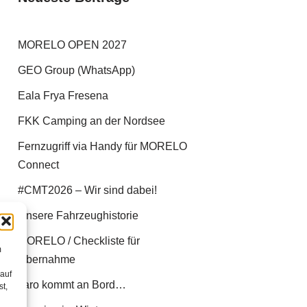
MORELO OPEN 2027
GEO Group (WhatsApp)
Eala Frya Fresena
FKK Camping an der Nordsee
Fernzugriff via Handy für MORELO
Connect
#CMT2026 – Wir sind dabei!
Unsere Fahrzeughistorie
MORELO / Checkliste für
m
Übernahme
 auf
Jaro kommt an Bord…
st,