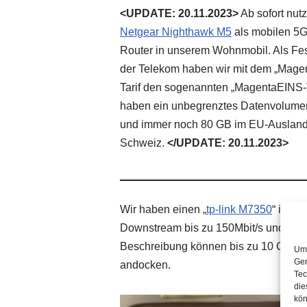
<UPDATE: 20.11.2023>
Ab sofort nut
Netgear Nighthawk M5
als mobilen 5
Router in unserem Wohnmobil. Als Fe
der Telekom haben wir mit dem „Magen
Tarif den sogenannten „MagentaEINS-V
haben ein unbegrenztes Datenvolumen
und immer noch 80 GB im EU-Ausland
Schweiz.
</UPDATE: 20.11.2023>
Wir haben einen „
tp-link M7350
“ im Ei
Downstream bis zu 150Mbit/s und im U
Beschreibung können bis zu 10 Gerät
Um 
Ger
andocken.
Tec
die
kön